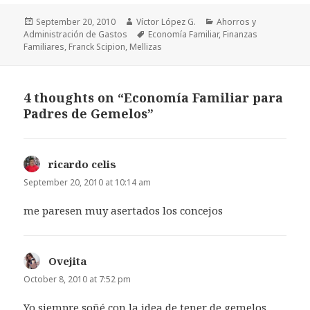
Posted
Author
Categories
September 20, 2010
Víctor López G.
Ahorros y
on
Tags
Administración de Gastos
Economía Familiar
,
Finanzas
Familiares
,
Franck Scipion
,
Mellizas
4 thoughts on “Economía Familiar para
Padres de Gemelos”
ricardo celis
says:
September 20, 2010 at 10:14 am
me paresen muy asertados los concejos
Ovejita
says:
October 8, 2010 at 7:52 pm
Yo siempre soñé con la idea de tener de gemelos,