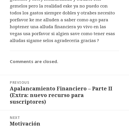
gemelos pero la realidad eske ya no puedo con
todos los gastos siempre dobles y otrabes necesito
porfavor ke me alluden a saber como ago para
hoptener una alluda financiera yo vivo en las
vegas usa porfavor si algien save como tener esas
alludas sigame selos agradeceria gracias ?
Comments are closed.
Post
PREVIOUS
navigation
Apalancamiento Financiero – Parte II
Previous
(Extra: nuevo recurso para
post:
suscriptores)
NEXT
Motivación
Next