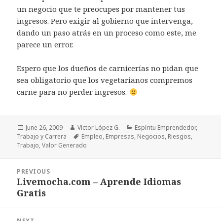
un negocio que te preocupes por mantener tus
ingresos. Pero exigir al gobierno que intervenga,
dando un paso atrás en un proceso como este, me
parece un error.
Espero que los dueños de carnicerías no pidan que
sea obligatorio que los vegetarianos compremos
carne para no perder ingresos.
Posted
Author
Categories
June 26, 2009
Víctor López G.
Espíritu Emprendedor
,
on
Tags
Trabajo y Carrera
Empleo
,
Empresas
,
Negocios
,
Riesgos
,
Trabajo
,
Valor Generado
Post
PREVIOUS
navigation
Livemocha.com – Aprende Idiomas
Previous
Gratis
post:
NEXT