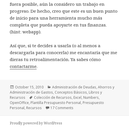
fuera posible, aún la considero un trabajo en
progreso. De hecho, creo que este es un buen punto
de inicio para una herramienta mucho más
completa que pueda apoyarte en tus finanzas.
(hint: webapp).
Así que, si te decides a usarla (o al menos a
descargarla para conocerla) me encantaría que me
dieras tu retroalimentación. Ya sabes cómo
contactarme
.
Posted
Categories
October 15, 2010
Administración de Deudas
,
Ahorros y
on
Administración de Gastos
,
Conceptos Básicos
,
Libros y
Tags
Recursos
Colección de Recursos
,
Excel
,
Numbers
,
OpenOffice
,
Plantilla Presupuesto Personal
,
Presupuesto
on Plantilla de Presupuesto Perso
Personal
,
Recursos
17 Comments
Proudly powered by WordPress