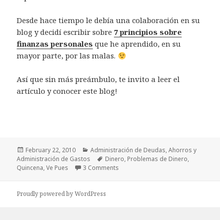
Desde hace tiempo le debía una colaboración en su
blog y decidí escribir sobre
7 principios sobre
finanzas personales
que he aprendido, en su
mayor parte, por las malas.
Así que sin más preámbulo, te invito a leer el
artículo y conocer este blog!
Posted
Categories
February 22, 2010
Administración de Deudas
,
Ahorros y
on
Tags
Administración de Gastos
Dinero
,
Problemas de Dinero
,
on ¡Ve Pues! No me alcanzó la quin
Quincena
,
Ve Pues
3 Comments
Proudly powered by WordPress