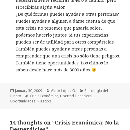
necesariamente recibirás
dinero
a cambio, pero
sí recibirás algún valor.
¿De qué formas puedes ayudar a otras personas?
Puedes ayudar a alguien a darse cuenta de que
esta crisis no tenemos que pasarla solos,
podemos hacerlo juntos. Si tus experiencias
pueden ser de utilidad para otros compártelas.
También puedes ayudar a otras personas a
comprender que una crisis no sólo tiene peligros.
También tiene oportunidades. Los chinos lo
saben desde hace más de 3000 años
Posted
Author
Categories
January 30, 2009
Víctor López G.
Psicología del
on
Tags
Dinero
Crisis Económica
,
Libertad Financiera
,
Oportunidades
,
Riesgos
14 thoughts on “Crisis Económica: No la
Desperdicies”