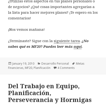
¿Utilizas estos aspectos en tus planes personales o
de negocios? ¿Qué cosas importantes agregarías a
la lista para hacer mejores planes? ¡Te espero en los
comentarios!
¡Nos vemos mañana!
¿Terminaste? Sigue con la
siguiente tarea
.
¿No
sabes qué es MF20? Puedes leer más
aquí
.
Posted
Categories
Tags
January 19, 2010
Desarrollo Personal
Metas
on
on #MF20 Día 12: Planif
Financieras
,
MF20
,
Planificación
4 Comments
Del Trabajo en Equipo,
Planificación,
Perseverancia y Hormigas