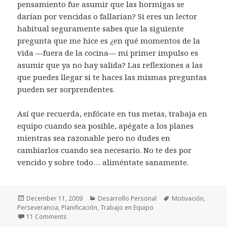
pensamiento fue asumir que las hormigas se
darían por vencidas o fallarían? Si eres un lector
habitual seguramente sabes que la siguiente
pregunta que me hice es ¿en qué momentos de la
vida —fuera de la cocina— mi primer impulso es
asumir que ya no hay salida? Las reflexiones a las
que puedes llegar si te haces las mismas preguntas
pueden ser sorprendentes.
Así que recuerda, enfócate en tus metas, trabaja en
equipo cuando sea posible, apégate a los planes
mientras sea razonable pero no dudes en
cambiarlos cuando sea necesario. No te des por
vencido y sobre todo… aliméntate sanamente.
Posted
Categories
Tags
December 11, 2009
Desarrollo Personal
Motivación
,
on
Perseverancia
,
Planificación
,
Trabajo en Equipo
on Del Trabajo en Equipo, Planificación, Perseverancia
11 Comments