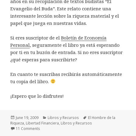
años en su recopilación de textos budistas “El
Evangelio del Buda”. Este relato contiene una
interesante lección sobre la riqueza material y el
papel que juega en nuestras vidas.
Si eres suscriptor de el
Boletín de Economía
Personal
, seguramente el libro ya está esperando
por ti en tu buzón de entrada. Si no eres suscriptor
¿qué esperas para suscribirte?
En cuanto te suscribas recibirás automáticamente
tu copia del libro.
¡Espero que lo disfrutes!
Posted
Categories
Tags
June 19, 2009
Libros y Recursos
El Hombre de la
on
Riqueza
,
Libertad Financiera
,
Libros y Recursos
on El Hombre de la Riqueza
11 Comments