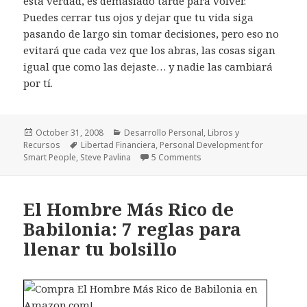
esta verdad, es demasiado tarde para volver.
Puedes cerrar tus ojos y dejar que tu vida siga
pasando de largo sin tomar decisiones, pero eso no
evitará que cada vez que los abras, las cosas sigan
igual que como las dejaste… y nadie las cambiará
por tí.
Posted
Categories
October 31, 2008
Desarrollo Personal
,
Libros y
on
Tags
Recursos
Libertad Financiera
,
Personal Development for
on Desarrollo Personal par
Smart People
,
Steve Pavlina
5 Comments
El Hombre Más Rico de
Babilonia: 7 reglas para
llenar tu bolsillo