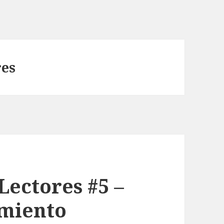
res
Lectores #5 –
imiento