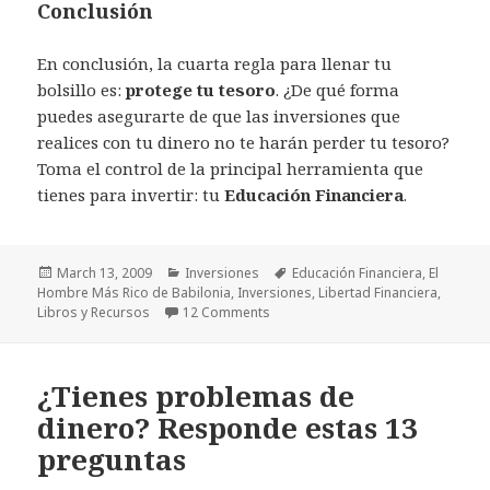
Conclusión
En conclusión, la cuarta regla para llenar tu
bolsillo es:
protege tu tesoro
. ¿De qué forma
puedes asegurarte de que las inversiones que
realices con tu dinero no te harán perder tu tesoro?
Toma el control de la principal herramienta que
tienes para invertir: tu
Educación Financiera
.
Posted
Categories
Tags
March 13, 2009
Inversiones
Educación Financiera
,
El
on
Hombre Más Rico de Babilonia
,
Inversiones
,
Libertad Financiera
,
on Protege tu Tesoro
Libros y Recursos
12 Comments
¿Tienes problemas de
dinero? Responde estas 13
preguntas