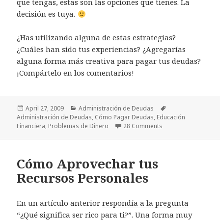
que tengas, estas son las opciones que tienes. La
decisión es tuya.
¿Has utilizando alguna de estas estrategias?
¿Cuáles han sido tus experiencias? ¿Agregarías
alguna forma más creativa para pagar tus deudas?
¡Compártelo en los comentarios!
Posted
Categories
Tags
April 27, 2009
Administración de Deudas
on
Administración de Deudas
,
Cómo Pagar Deudas
,
Educación
on 6 Formas De Pag
Financiera
,
Problemas de Dinero
28 Comments
Cómo Aprovechar tus
Recursos Personales
En un artículo anterior
respondía a la pregunta
“¿Qué significa ser rico para ti?”. Una forma muy